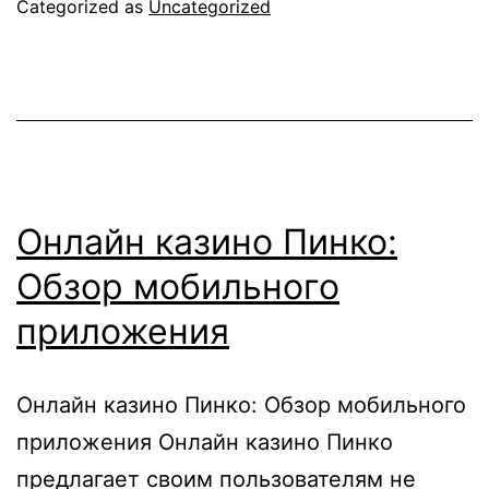
Categorized as
Uncategorized
dostępny
na
urządzenia
mobilne
Explained
Онлайн казино Пинко:
Обзор мобильного
приложения
Онлайн казино Пинко: Обзор мобильного
приложения Онлайн казино Пинко
предлагает своим пользователям не