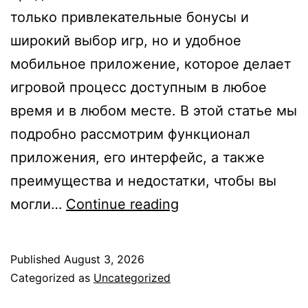
только привлекательные бонусы и
широкий выбор игр, но и удобное
мобильное приложение, которое делает
игровой процесс доступным в любое
время и в любом месте. В этой статье мы
подробно рассмотрим функционал
приложения, его интерфейс, а также
преимущества и недостатки, чтобы вы
Онлайн
могли…
Continue reading
казино
Пинко:
Published
August 3, 2026
Обзор
Categorized as
Uncategorized
мобильного