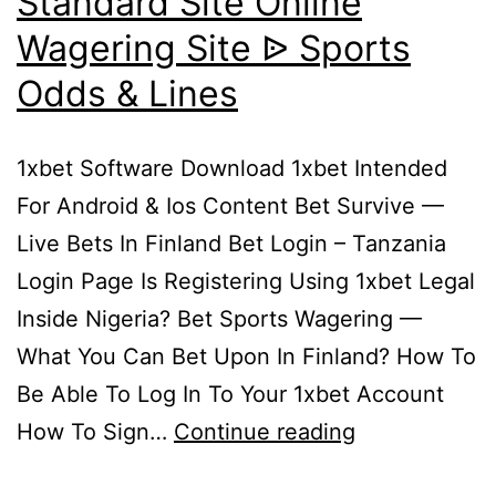
Standard Site Online
Wagering Site ᐉ Sports
Odds & Lines
1xbet Software Download 1xbet Intended
For Android & Ios Content Bet Survive —
Live Bets In Finland Bet Login – Tanzania
Login Page Is Registering Using 1xbet Legal
Inside Nigeria? Bet Sports Wagering —
What You Can Bet Upon In Finland? How To
Be Able To Log In To Your 1xbet Account
1xbet
How To Sign…
Continue reading
Login