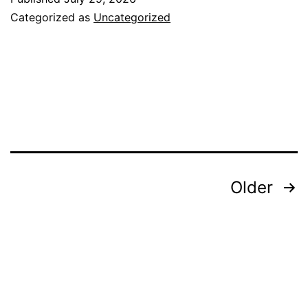
для
Categorized as
Uncategorized
входа
на
1хбет
официальн
сайт
быстро
и
Posts
Older
легко
pagination